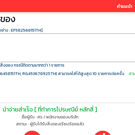
คำแนะนำ
งของ
อย่าง : EF582568151TH]
ขสิ่งของ กรณีติดตามมากกว่า 1 รายการ
66458151TH, RG453678925TH) สามารถใส่ได้สูงสุด 10 รายการต่อครั้ง
สาม
นำจ่ายสำเร็จ [ ที่ทำการไปรษณีย์ หลักสี่ ]
ชื่อผู้รับ : ศร
/ พนักงานของบริษัท
สถานะ : ผู้รับได้รับสิ่งของเรียบร้อยแล้ว